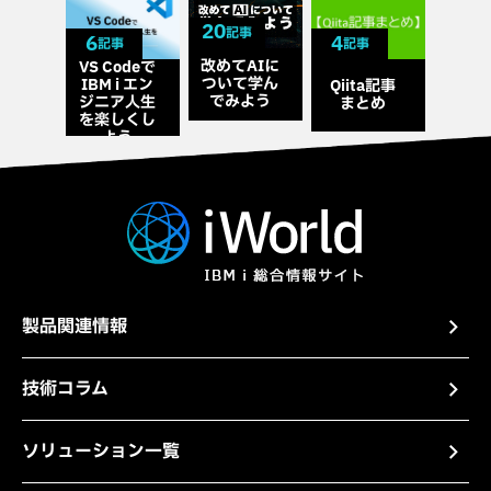
20
記事
6
4
記事
記事
改めてAIに
VS Codeで
ついて学ん
IBM i エン
Qiita記事
でみよう
ジニア⼈⽣
まとめ
を楽しくし
よう
製品関連情報
技術コラム
ソリューション一覧