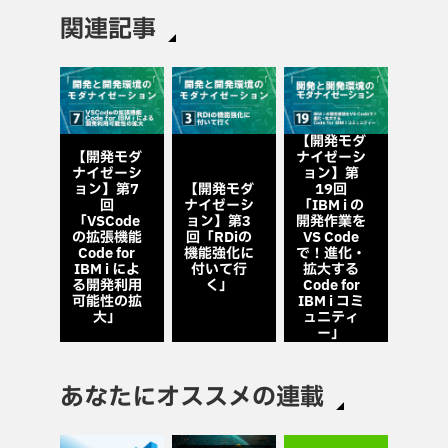
関連記事
【開発モダ
【開発モダ
ナイゼーシ
ナイゼーシ
ョン】第
ョン】第7
【開発モダ
19回
回
ナイゼーシ
「IBM i の
「VSCode
ョン】第3
開発作業を
の拡張機能
回「RDiの
VS Code
Code for
機能強化に
で！進化・
IBM i によ
付いて行
拡大する
る開発利用
く」
Code for
可能性の拡
IBM i コミ
大」
ュニティ
ー」
あなたにオススメの連載