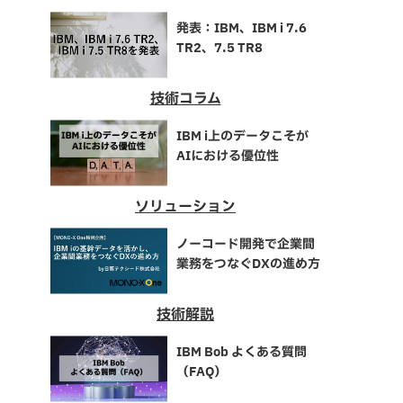
発表：IBM、IBM i 7.6
TR2、7.5 TR8
技術コラム
IBM i上のデータこそが
AIにおける優位性
ソリューション
ノーコード開発で企業間
業務をつなぐDXの進め方
技術解説
IBM Bob よくある質問
（FAQ）