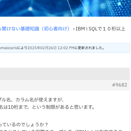
ら聞けない基礎知識（初心者向け）
›
IBM i SQLで１０桁以上
malocaris
により
2025年02月26日 12:02 PM
に更新されました。
#9682
テーブル名、カラム名が使えますが、
クト名は10桁まで、という制限があると思います。
なっているのでしょうか？