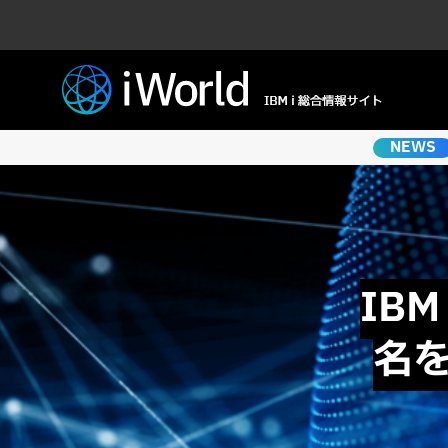
NEWS
IB
名